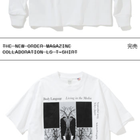
THE NEW ORDER MAGAZINE
THE NEW ORDER MAGAZINE
完売
COLLABORATION LS T-SHIRT
Living in the Media T-