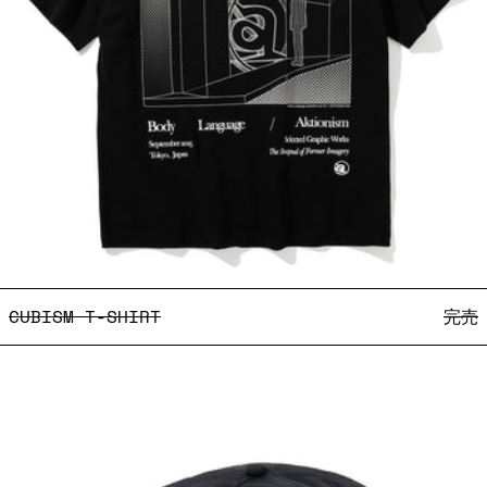
CUBISM T-SHIRT
CUBISM T-SHIRT
完売
Body Language Exhibiti