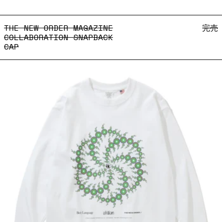
THE NEW ORDER MAGAZINE
THE NEW ORDER MAGAZINE
完売
COLLABORATION SNAPBACK
CAP
THE NEW ORDER Magazine