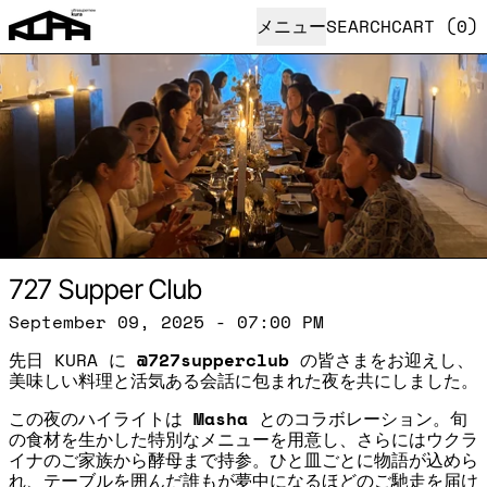
メニュー
SEARCH
CART (
0
)
727 Supper Club
September 09, 2025 - 07:00 PM
先日 KURA に
@727supperclub
の皆さまをお迎えし、
美味しい料理と活気ある会話に包まれた夜を共にしました。
この夜のハイライトは
Masha
とのコラボレーション。旬
の食材を生かした特別なメニューを用意し、さらにはウクラ
イナのご家族から酵母まで持参。ひと皿ごとに物語が込めら
れ、テーブルを囲んだ誰もが夢中になるほどのご馳走を届け