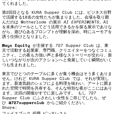
てくれました。
第2回目となる KURA Supper Club には、ビジネス分野
で活躍する18名の女性たちが集まりました。会場を取り囲
んだのは Motherlode の展示
AI EXPERIMENTS
。AI
を未来のツールとしてどう活用できるかを探る展示でありな
がら、遊び心あるプロンプトが理解を深め、時にユーモアを
誘う仕掛けとなりました。
Ways Equity
が主催する 727 Supper Club は、東
京で活動する起業家、専門職、クリエイターをつなぐコミュ
ニティ。この夜も力強い声と多様なストーリーが交わり、新
しいつながりが次のアクションへと発展していく瞬間がいく
つも生まれました。
東京でひとつのテーブルに多くが集う機会はそう多くありま
せん。けれど KURA Supper Club では、それが実現し
ます。新進気鋭のシェフによる料理を味わい、アートに囲ま
れた空間で時間を共有する。そんな特別な夜がここにはあり
ます。
次回の開催がすでに楽しみです。
もし 727
Supper Club にふさわしい女性をご存じでしたら、ぜ
ひ
@727supperclub
からご紹介ください。
Share:
Facebookでシェア
Xに投稿
Pinterestにピン留め
フェイスブック
役職
ピンタレスト